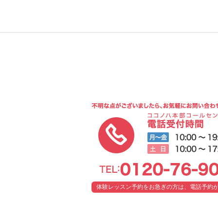
体験レッスン予約をお急ぎの方は、電話予約