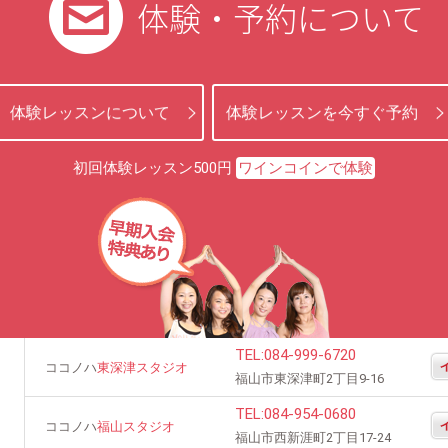
体験・予約について
体験レッスンについて
体験レッスンを今すぐ予約
初回体験レッスン500円
ワインコインで体験
TEL:
084-999-6720
ココノハ
東深津スタジオ
福山市東深津町2丁目9-16
TEL:
084-954-0680
ココノハ
福山スタジオ
福山市西新涯町2丁目17-24