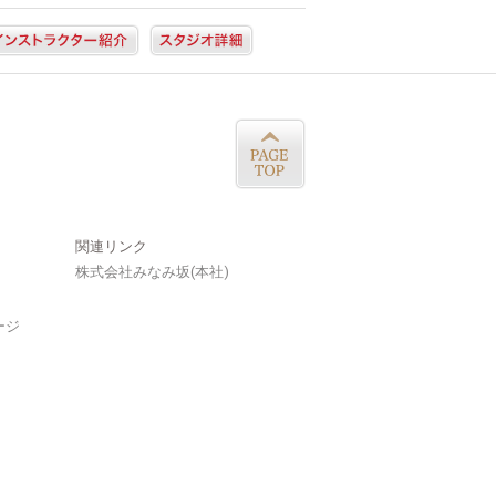
関連リンク
株式会社みなみ坂(本社)
ージ