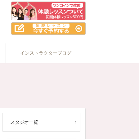
インストラクターブログ
スタジオ一覧