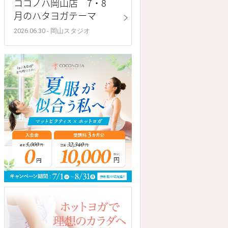
ココノハ岡山店 7・8
月のハタヨガテーマ
2026.06.30 - 岡山スタジオ