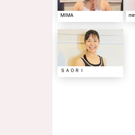
MIMA
mi
ＳＡＯＲＩ