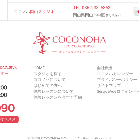
TEL:
086-238-5353
ココノハ
岡山スタジオ
岡山県岡山市中区さい82-1
HOME
会社概要
スタジオを探す
ココノハカレンダー
ココノハについて
プライバシーポリシー
はじめての方へ
サイトマップ
体験レッスンについて
ServiceAceログインペ
体験レッスンを今すぐ予約
がオススメ
© 2026
COCONOHA Co.,Ltd. All Rights Reserved.