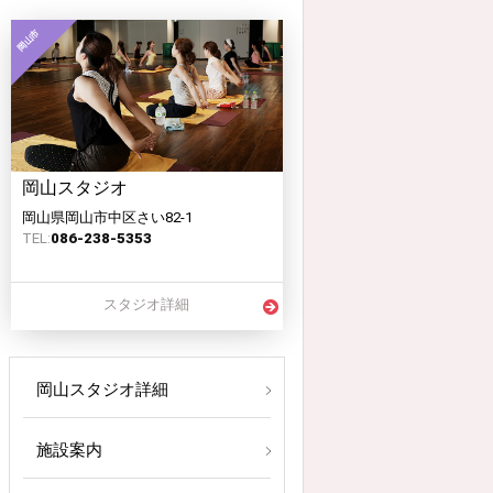
岡山スタジオ
岡山県岡山市中区さい82-1
TEL:
086-238-5353
スタジオ詳細
岡山スタジオ詳細
施設案内