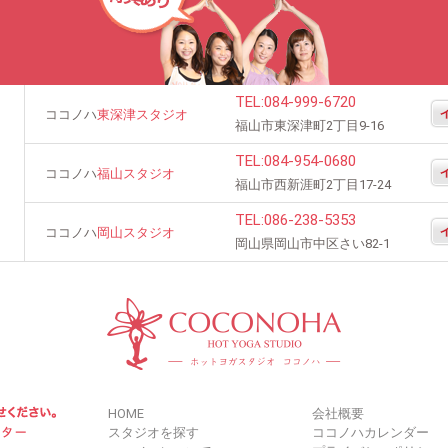
TEL:
084-999-6720
ココノハ
東深津スタジオ
福山市東深津町2丁目9-16
TEL:
084-954-0680
ココノハ
福山スタジオ
福山市西新涯町2丁目17-24
TEL:
086-238-5353
ココノハ
岡山スタジオ
岡山県岡山市中区さい82-1
HOME
会社概要
スタジオを探す
ココノハカレンダー