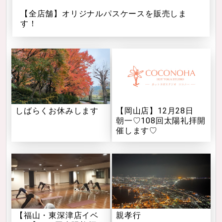
【全店舗】オリジナルパスケースを販売しま
す！
しばらくお休みします
【岡山店】12月28日
朝一♡108回太陽礼拝開
催します♡
【福山・東深津店イベ
親孝行