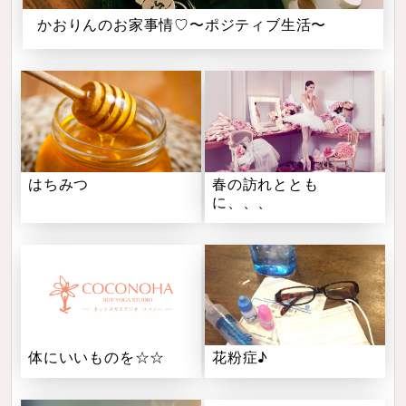
かおりんのお家事情♡〜ポジティブ生活〜
はちみつ
春の訪れととも
に、、、
体にいいものを☆☆
花粉症♪