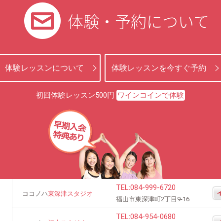
体験・予約について
体験レッスンについて
体験レッスンを今すぐ予約
初回体験レッスン500円
ワインコインで体験
TEL:
084-999-6720
ココノハ
東深津スタジオ
福山市東深津町2丁目9-16
TEL:
084-954-0680