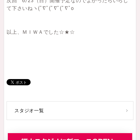
次回 6/23（日）開催予定なのでよかったらいらし
て下さいねヽ(ﾟ∇ﾟ(ﾟ∇ﾟ(ﾟ∇ﾟo
以上、ＭＩＷＡでした☆★☆
スタジオ一覧