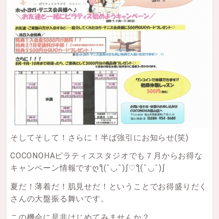
そしてそして！さらに！半ば強引にお知らせ(笑)
COCONOHAピラティススタジオでも７月からお得な
キャンペーン情報です
ღƪ(ˆ◡ˆ)ʃ♡ƪ(ˆ◡ˆ)ʃ
夏だ！薄着だ！肌見せだ！ということでお得盛りだく
さんの大盤振る舞いです。
この機会に是非はじめてみませんか？