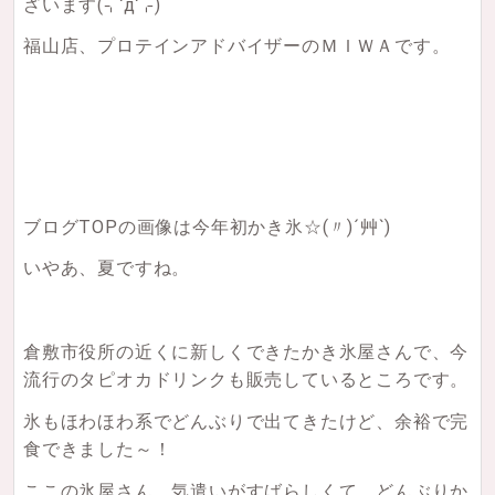
ざいます
(⌍་д་⌌)
福山店、プロテインアドバイザーのＭＩＷＡです。
ブログTOPの画像は今年初かき氷☆
(〃)´艸`)
いやあ、夏ですね。
倉敷市役所の近くに新しくできたかき氷屋さんで、今
流行のタピオカドリンクも販売しているところです。
氷もほわほわ系でどんぶりで出てきたけど、余裕で完
食できました～！
ここの氷屋さん、気遣いがすばらしくて、どんぶりか