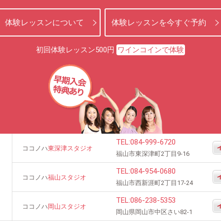
体験レッスンについて
体験レッスンを今すぐ予約
初回体験レッスン500円
ワインコインで体験
TEL:
084-999-6720
ココノハ
東深津スタジオ
福山市東深津町2丁目9-16
TEL:
084-954-0680
ココノハ
福山スタジオ
福山市西新涯町2丁目17-24
TEL:
086-238-5353
ココノハ
岡山スタジオ
岡山県岡山市中区さい82-1