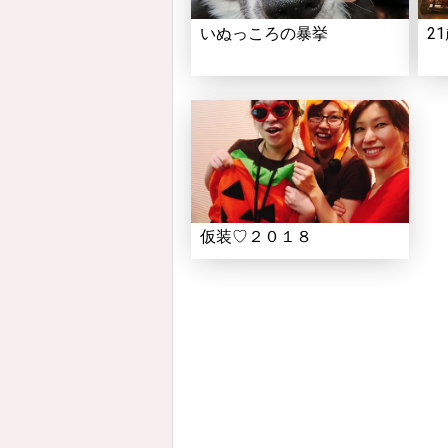
いぬっころの暴挙
2
仮装♡２０１８