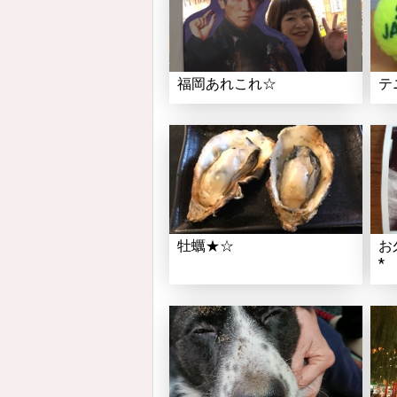
福岡あれこれ☆
テ
牡蠣★☆
お
*