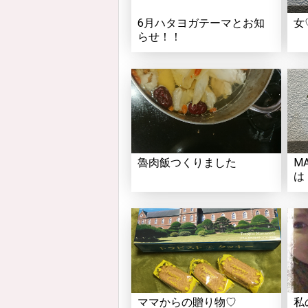
6月ハタヨガテーマとお知
女
らせ！！
魯肉飯つくりました
M
は
ママからの贈り物♡
私