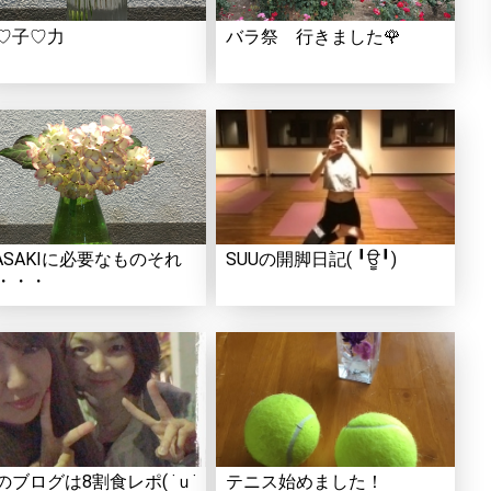
♡子♡力
バラ祭 行きました🌹
ASAKIに必要なものそれ
SUUの開脚日記( ╹ਊ╹)
・・・
のブログは8割食レポ( ˙ｕ˙
テニス始めました！