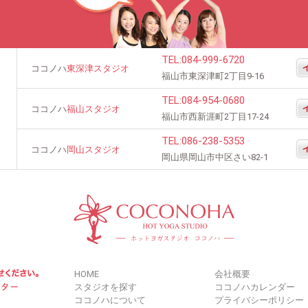
TEL:
084-999-6720
ココノハ
東深津スタジオ
福山市東深津町2丁目9-16
TEL:
084-954-0680
ココノハ
福山スタジオ
福山市西新涯町2丁目17-24
TEL:
086-238-5353
ココノハ
岡山スタジオ
岡山県岡山市中区さい82-1
HOME
会社概要
スタジオを探す
ココノハカレンダー
ココノハについて
プライバシーポリシー