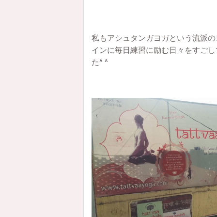
私もアシュタンガヨガという流派の
インに毎日練習に励む日々をすごし
た^ ^