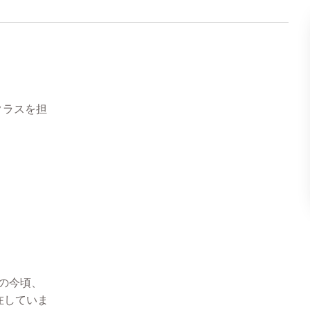
でクラスを担
の今頃、
在していま