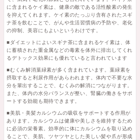
に含まれるケイ素は、健康の敵である活性酸素の発生
を抑えてくれます。ケイ素のたっぷり含有されたスギ
ナ茶を飲むことで、がんや生活習慣病の予防や、老化
の抑制、美容にもよいというわけです。
■ダイエットによいスギナ茶に含まれるケイ素は、体
に蓄積された重金属などの毒素を体外に排出してくれ
るデトックス効果にも優れていると言われています
■むくみ解消葉緑素が多く含まれています。葉緑素を
摂取すると利尿作用があらわれます。体内で不要な水
分を輩出することで、むくみの解消につながります。
また、体内の水分バランスが整い、腎臓の働きをサポ
ートする効能も期待できます。
■美肌・美髪カルシウムの吸収をサポートする作用が
あります。カルシウムは健康や美しさを維持するため
に必須の栄養素。効率的に体にカルシウムを取り込め
ることで、美肌、ツヤツヤとした美しい髪や爪が形成