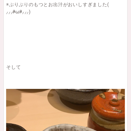
※ぷりぷりのもつとお出汁がおいしすぎました(
⸝⸝⸝ᵒ̴̶̷ωᵒ̴̶̷⸝⸝⸝)
そして