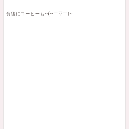
食後にコーヒーも~(~￣▽￣)~