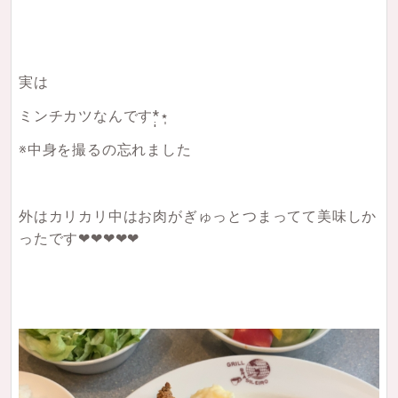
実は
ミンチカツなんです*̣̩⋆̩
※中身を撮るの忘れました
外はカリカリ中はお肉がぎゅっとつまってて美味しか
ったです❤︎❤︎❤︎❤︎❤︎