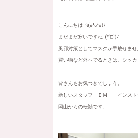
こんにちは ٩(๑❛ᴗ❛๑)۶
まだまだ寒いですね (*´□`)ﾉ
風邪対策としてマスクが手放せません (
買い物など外へでるときは、シッカ
皆さんもお気つきでしょう。
新しいスタッフ ＥＭＩ インストラクタ
岡山からの転勤です。