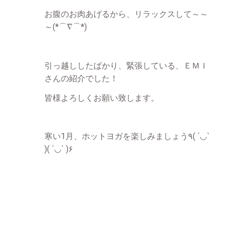
お腹のお肉あげるから、リラックスして～～
～(*⌒∇⌒*)
引っ越ししたばかり、緊張している、ＥＭＩ
さんの紹介でした！
皆様よろしくお願い致します。
寒い1月、ホットヨガを楽しみましょう٩( ´◡`
)( ´◡` )۶