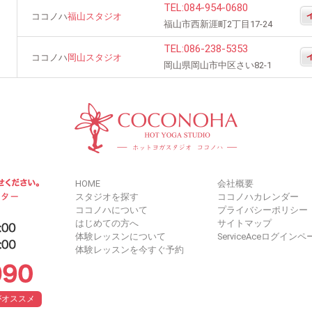
TEL:
084-954-0680
ココノハ
福山スタジオ
福山市西新涯町2丁目17-24
TEL:
086-238-5353
ココノハ
岡山スタジオ
岡山県岡山市中区さい82-1
HOME
会社概要
スタジオを探す
ココノハカレンダー
ココノハについて
プライバシーポリシー
はじめての方へ
サイトマップ
体験レッスンについて
ServiceAceログインペ
体験レッスンを今すぐ予約
がオススメ