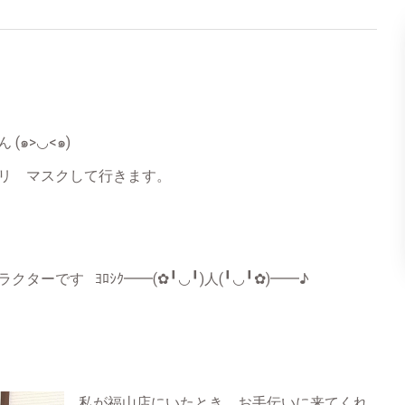
๑>◡<๑)
リ マスクして行きます。
ーです ﾖﾛｼｸ━━(✿╹◡╹)人(╹◡╹✿)━━♪
私が福山店にいたとき、お手伝いに来てくれ