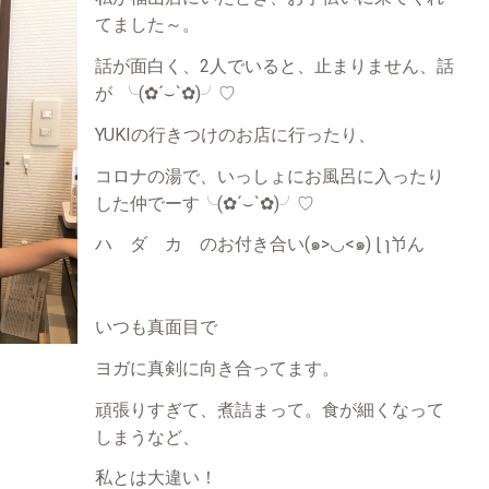
てました～。
話が面白く、2人でいると、止まりません、話
が ╰(✿´⌣`✿)╯♡
YUKIの行きつけのお店に行ったり、
コロナの湯で、いっしょにお風呂に入ったり
した仲でーす╰(✿´⌣`✿)╯♡
ハ ダ カ のお付き合い(๑>◡<๑) ɭ ɿ兯ん
いつも真面目で
ヨガに真剣に向き合ってます。
頑張りすぎて、煮詰まって。食が細くなって
しまうなど、
私とは大違い！