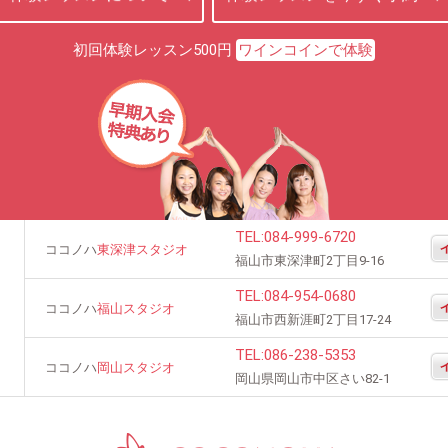
初回体験レッスン500円
ワインコインで体験
TEL:
084-999-6720
ココノハ
東深津スタジオ
福山市東深津町2丁目9-16
TEL:
084-954-0680
ココノハ
福山スタジオ
福山市西新涯町2丁目17-24
TEL:
086-238-5353
ココノハ
岡山スタジオ
岡山県岡山市中区さい82-1